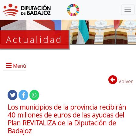
Menú
Actualidad
Agenda
Menú
Presidencia
BOP
Volver
Eventos
Noticias
Lista
Los municipios de la provincia recibirán
de
40 millones de euros de las ayudas del
distribución
Plan REVITALIZA de la Diputación de
Badajoz