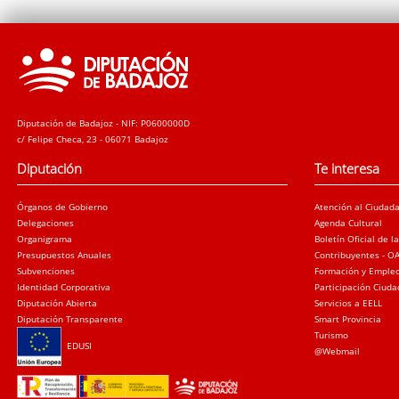
Diputación de Badajoz - NIF: P0600000D
c/ Felipe Checa, 23 - 06071 Badajoz
Diputación
Te interesa
Órganos de Gobierno
Atención al Ciudad
Delegaciones
Agenda Cultural
Organigrama
Boletín Oficial de l
Presupuestos Anuales
Contribuyentes - O
Subvenciones
Formación y Emple
Identidad Corporativa
Participación Ciud
Diputación Abierta
Servicios a EELL
Diputación Transparente
Smart Provincia
Turismo
EDUSI
@Webmail