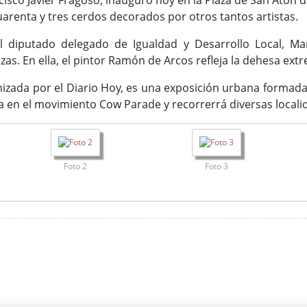
ncisco Javier Fragoso, inauguró hoy en la Plaza de San Atón 
arenta y tres cerdos decorados por otros tantos artistas.
el diputado delegado de Igualdad y Desarrollo Local, M
zas. En ella, el pintor Ramón de Arcos refleja la dehesa ex
nizada por el Diario Hoy, es una exposición urbana formada
a en el movimiento Cow Parade y recorrerrá diversas local
Foto 2
Foto 3