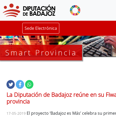
Sede Electrónica
Smart Provincia
La Diputación de Badajoz reúne en su Fiwa
provincia
El proyecto ‘Badajoz es Más’ celebra su prim
17-05-2019