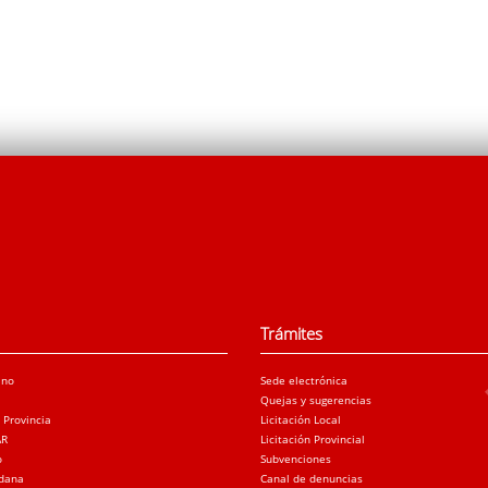
Trámites
ano
Sede electrónica
Quejas y sugerencias
a Provincia
Licitación Local
AR
Licitación Provincial
o
Subvenciones
adana
Canal de denuncias