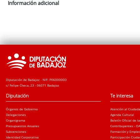
Información adicional
Diputación de Badajoz - NIF: P0600000D
c/ Felipe Checa, 23 - 06071 Badajoz
Diputación
Te interesa
Órganos de Gobierno
Atención al Ciudad
Delegaciones
Agenda Cultural
Organigrama
Boletín Oficial de l
Presupuestos Anuales
Contribuyentes - O
Subvenciones
Formación y Emple
Identidad Corporativa
Participación Ciud