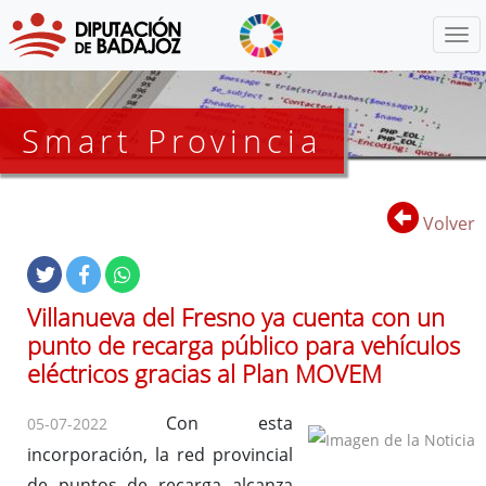
Menú
Smart Provincia
Volver
Villanueva del Fresno ya cuenta con un
punto de recarga público para vehículos
eléctricos gracias al Plan MOVEM
Con esta
05-07-2022
incorporación, la red provincial
de puntos de recarga alcanza