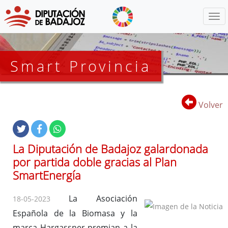
Menú
Smart Provincia
Volver
La Diputación de Badajoz galardonada
por partida doble gracias al Plan
SmartEnergía
La Asociación
18-05-2023
Española de la Biomasa y la
marca Hargassner premian a la