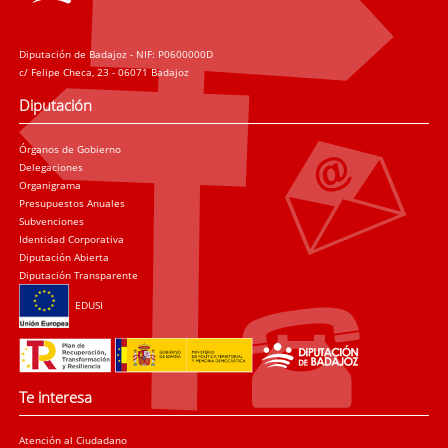
Diputación de Badajoz - NIF: P0600000D
c/ Felipe Checa, 23 - 06071 Badajoz
Diputación
Órganos de Gobierno
Delegaciones
Organigrama
Presupuestos Anuales
Subvenciones
Identidad Corporativa
Diputación Abierta
Diputación Transparente
EDUSI
Te interesa
Atención al Ciudadano