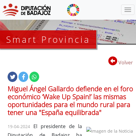
Menú
Smart Provincia
Volver
Miguel Ángel Gallardo defiende en el foro
económico ‘Wake Up Spain!’ las mismas
oportunidades para el mundo rural para
tener una "España equilibrada"
El presidente de la
19-04-2024
Diputación de Badajoz ha