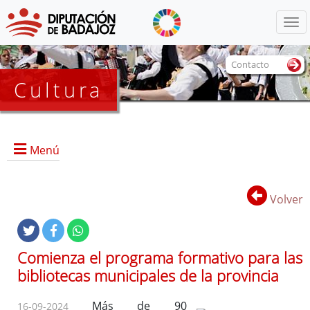
Menú
Contacto
Cultura
Menú
Volver
Portada
Información General
Comienza el programa formativo para las
Objetivos
bibliotecas municipales de la provincia
Marcos
Referencias
Más de 90
16-09-2024