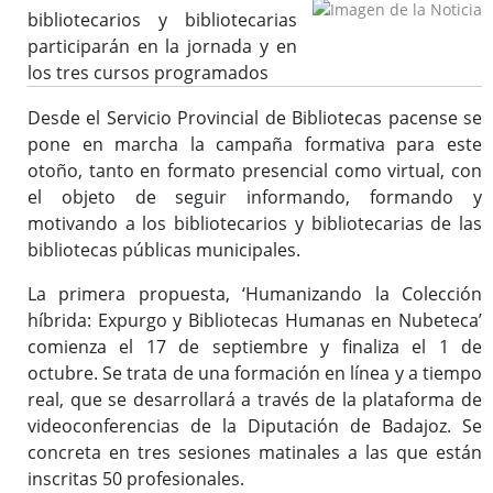
bibliotecarios y bibliotecarias
participarán en la jornada y en
Bibliotecas y Agencias
los tres cursos programados
Catálogo colectivo (OPAC)
Desde el Servicio Provincial de Bibliotecas pacense se
pone en marcha la campaña formativa para este
otoño, tanto en formato presencial como virtual, con
Solicitud de dotación
el objeto de seguir informando, formando y
motivando a los bibliotecarios y bibliotecarias de las
Solicitud de material a través del e-mail
bibliotecas públicas municipales.
Solicitud de la Desiderata
Solicitud para lotes en clubes de lecturas, lotes de libros,
La primera propuesta, ‘Humanizando la Colección
etc.
híbrida: Expurgo y Bibliotecas Humanas en Nubeteca’
Buzón de Sugerencias
comienza el 17 de septiembre y finaliza el 1 de
Actividades / Actualidad
octubre. Se trata de una formación en línea y a tiempo
real, que se desarrollará a través de la plataforma de
videoconferencias de la Diputación de Badajoz. Se
concreta en tres sesiones matinales a las que están
Formación
inscritas 50 profesionales.
Enlaces de interés