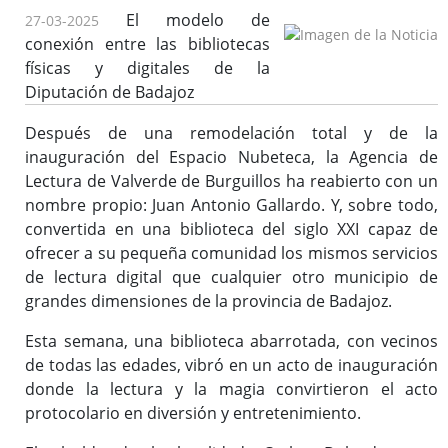
El modelo de
27-03-2025
conexión entre las bibliotecas
Bibliotecas y Agencias
físicas y digitales de la
Diputación de Badajoz
Catálogo colectivo (OPAC)
Después de una remodelación total y de la
inauguración del Espacio Nubeteca, la Agencia de
Solicitud de dotación
Lectura de Valverde de Burguillos ha reabierto con un
Solicitud de material a través del e-mail
nombre propio: Juan Antonio Gallardo. Y, sobre todo,
convertida en una biblioteca del siglo XXI capaz de
Solicitud de la Desiderata
ofrecer a su pequeña comunidad los mismos servicios
Solicitud para lotes en clubes de lecturas, lotes de libros,
de lectura digital que cualquier otro municipio de
etc.
grandes dimensiones de la provincia de Badajoz.
Buzón de Sugerencias
Actividades / Actualidad
Esta semana, una biblioteca abarrotada, con vecinos
de todas las edades, vibró en un acto de inauguración
donde la lectura y la magia convirtieron el acto
protocolario en diversión y entretenimiento.
Formación
Enlaces de interés