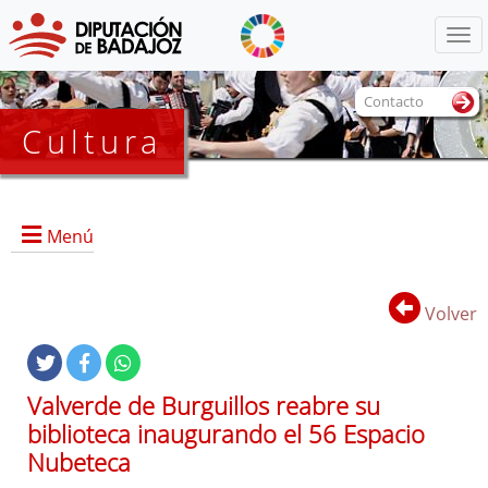
Menú
Contacto
Cultura
Menú
Volver
Portada
Información General
Valverde de Burguillos reabre su
Objetivos
biblioteca inaugurando el 56 Espacio
Marcos
Nubeteca
Referencias