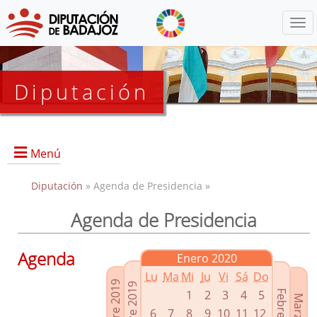
Menú
Diputación
Menú
Diputación
» Agenda de Presidencia »
Agenda de Presidencia
Presidencia
Diputados Delegados
Agenda
Enero 2020
Grupos Políticos
Lu
Ma
Mi
Ju
Vi
Sá
Do
Junta de Gobierno
1
2
3
4
5
6
7
8
9
10
11
12