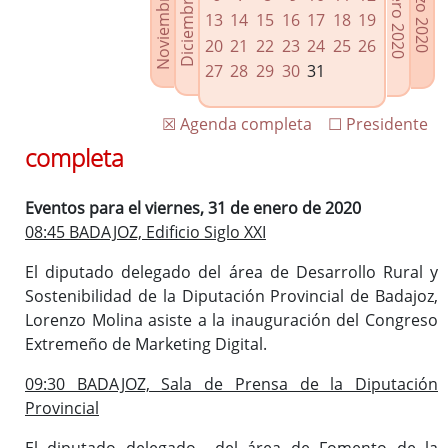
Noviembre 2019
Diciembre 2019
Febrero 2020
Marzo 2020
Enlaces relacionados
13
14
15
16
17
18
19
Agenda de Presidencia
20
21
22
23
24
25
26
Plenos provinciales y Juntas de gobierno
27
28
29
30
31
Oficina de Proyectos Europeos
☒ Agenda completa
☐ Presidente
completa
Eventos para el viernes, 31 de enero de 2020
08:45 BADAJOZ, Edificio Siglo XXI
El diputado delegado del área de Desarrollo Rural y
Sostenibilidad de la Diputación Provincial de Badajoz,
Lorenzo Molina asiste a la inauguración del Congreso
Extremeño de Marketing Digital.
09:30 BADAJOZ, Sala de Prensa de la Diputación
Provincial
El diputado delegado del área de Fomento de la