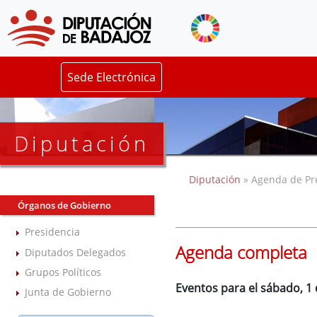
Sede Electrónica
Diputación
Diputación
» Agenda de Pr
Órganos de Gobierno
Presidencia
Agenda completa
Diputados Delegados
Grupos Políticos
Eventos para el sábado, 1
Junta de Gobierno