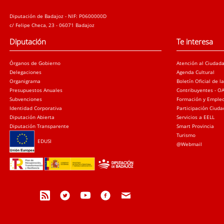
Diputación de Badajoz - NIF: P0600000D
c/ Felipe Checa, 23 - 06071 Badajoz
Diputación
Te interesa
Órganos de Gobierno
Atención al Ciudad
Delegaciones
Agenda Cultural
Organigrama
Boletín Oficial de l
Presupuestos Anuales
Contribuyentes - O
Subvenciones
Formación y Emple
Identidad Corporativa
Participación Ciud
Diputación Abierta
Servicios a EELL
Diputación Transparente
Smart Provincia
Turismo
EDUSI
@Webmail