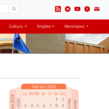
Cultura
Empleo
Municipios
Febrero 2020
Lu
Ma
Mi
Ju
Vi
Sá
Do
Diciembre 2019
1
2
Enero 2020
Marzo 2020
Abril 2020
3
4
5
6
7
8
9