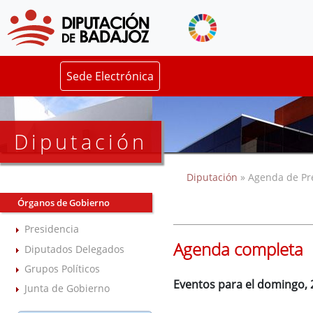
Sede Electrónica
Diputación
Diputación
» Agenda de Pr
Órganos de Gobierno
Presidencia
Agenda completa
Diputados Delegados
Grupos Políticos
Eventos para el domingo, 
Junta de Gobierno