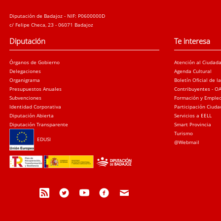
Diputación de Badajoz - NIF: P0600000D
c/ Felipe Checa, 23 - 06071 Badajoz
Diputación
Te interesa
Órganos de Gobierno
Atención al Ciudad
Delegaciones
Agenda Cultural
Organigrama
Boletín Oficial de l
Presupuestos Anuales
Contribuyentes - O
Subvenciones
Formación y Emple
Identidad Corporativa
Participación Ciud
Diputación Abierta
Servicios a EELL
Diputación Transparente
Smart Provincia
Turismo
EDUSI
@Webmail