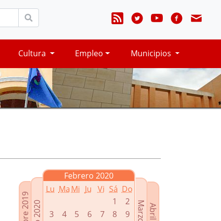
Cultura
Empleo
Municipios
Febrero 2020
Lu
Ma
Mi
Ju
Vi
Sá
Do
Diciembre 2019
1
2
Enero 2020
Marzo 2020
Abril 2020
3
4
5
6
7
8
9