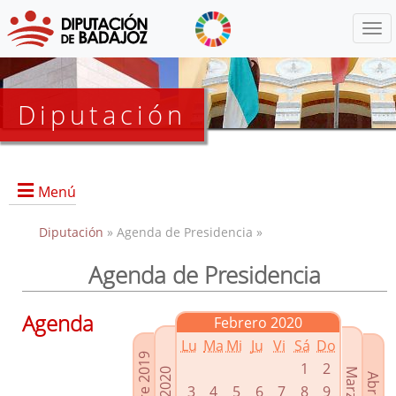
Menú
Diputación
Menú
Diputación
» Agenda de Presidencia »
Agenda de Presidencia
Presidencia
Diputados Delegados
Agenda
Febrero 2020
Grupos Políticos
Lu
Ma
Mi
Ju
Vi
Sá
Do
Junta de Gobierno
1
2
3
4
5
6
7
8
9