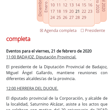
Diciembre 2019
Enero 2020
Marzo 2020
Abril 2020
Enlaces relacionados
10
11
12
13
14
15
16
Agenda de Presidencia
17
18
19
20
21
22
23
Plenos provinciales y Juntas de gobierno
24
25
26
27
28
29
Oficina de Proyectos Europeos
☒ Agenda completa
☐ Presidente
completa
Eventos para el viernes, 21 de febrero de 2020
11:00 BADAJOZ. Diputación Provincial.
El presidente de la Diputación Provincial de Badajoz,
Miguel Ángel Gallardo, mantiene reuniones con
diferentes alcaldes/as de la provincia.
12:00 HERRERA DEL DUQUE.
El diputado provincial de la Corporación, y alcalde de
la localidad, Saturnino Alcázar, asiste a los actos que
se celebran con motivo del 20 aniversario de "AFAD