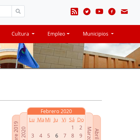
Cultura
Empleo
Municipios
Febrero 2020
Lu
Ma
Mi
Ju
Vi
Sá
Do
Diciembre 2019
1
2
Enero 2020
Marzo 2020
Abril 2020
3
4
5
6
7
8
9