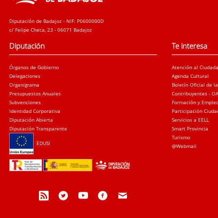
Diputación de Badajoz - NIF: P0600000D
c/ Felipe Checa, 23 - 06071 Badajoz
Diputación
Te interesa
Órganos de Gobierno
Atención al Ciudad
Delegaciones
Agenda Cultural
Organigrama
Boletín Oficial de l
Presupuestos Anuales
Contribuyentes - O
Subvenciones
Formación y Emple
Identidad Corporativa
Participación Ciud
Diputación Abierta
Servicios a EELL
Diputación Transparente
Smart Provincia
Turismo
EDUSI
@Webmail