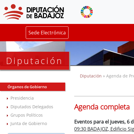
Sede Electrónica
Diputación
Diputación
» Agenda de Pr
Órganos de Gobierno
Presidencia
Agenda completa
Diputados Delegados
Grupos Políticos
Eventos para el jueves, 6 
Junta de Gobierno
09:30 BADAJOZ, Edificio Sig