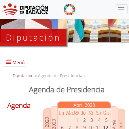
Menú
Diputación
Menú
Diputación
» Agenda de Presidencia »
Agenda de Presidencia
Presidencia
Diputados Delegados
Agenda
Abril 2020
Grupos Políticos
Lu
Ma
Mi
Ju
Vi
Sá
Do
Junta de Gobierno
1
2
3
4
5
6
7
8
9
10
11
12