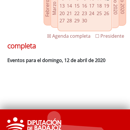
Febrero 2020
Marzo 2020
Mayo 2020
Junio 2020
Enlaces relacionados
13
14
15
16
17
18
19
Agenda de Presidencia
20
21
22
23
24
25
26
Plenos provinciales y Juntas de gobierno
27
28
29
30
Oficina de Proyectos Europeos
☒ Agenda completa
☐ Presidente
completa
Eventos para el domingo, 12 de abril de 2020