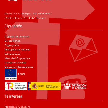
Diputación de Badajoz - NIF: P0600000D
c/ Felipe Checa, 23 - 06071 Badajoz
Diputación
Órganos de Gobierno
Delegaciones
Organigrama
Presupuestos Anuales
Subvenciones
Identidad Corporativa
Diputación Abierta
Diputación Transparente
EDUSI
Te interesa
Atención al Ciudadano