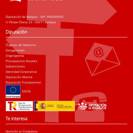
Diputación de Badajoz - NIF: P0600000D
c/ Felipe Checa, 23 - 06071 Badajoz
Diputación
Órganos de Gobierno
Delegaciones
Organigrama
Presupuestos Anuales
Subvenciones
Identidad Corporativa
Diputación Abierta
Diputación Transparente
EDUSI
Te interesa
Atención al Ciudadano