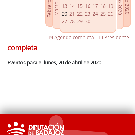
Febrero 2020
Marzo 2020
Mayo 2020
Junio 2020
Enlaces relacionados
13
14
15
16
17
18
19
Agenda de Presidencia
20
21
22
23
24
25
26
Plenos provinciales y Juntas de gobierno
27
28
29
30
Oficina de Proyectos Europeos
☒ Agenda completa
☐ Presidente
completa
Eventos para el lunes, 20 de abril de 2020