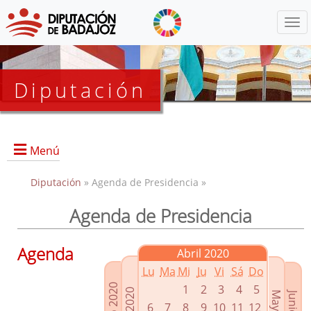
Menú
Diputación
Menú
Diputación
» Agenda de Presidencia »
Agenda de Presidencia
Presidencia
Diputados Delegados
Agenda
Abril 2020
Grupos Políticos
Lu
Ma
Mi
Ju
Vi
Sá
Do
Junta de Gobierno
1
2
3
4
5
6
7
8
9
10
11
12