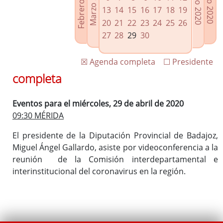
Febrero 2020
Marzo 2020
Mayo 2020
Junio 2020
Enlaces relacionados
13
14
15
16
17
18
19
Agenda de Presidencia
20
21
22
23
24
25
26
Plenos provinciales y Juntas de gobierno
27
28
29
30
Oficina de Proyectos Europeos
☒ Agenda completa
☐ Presidente
completa
Eventos para el miércoles, 29 de abril de 2020
09:30 MÉRIDA
El presidente de la Diputación Provincial de Badajoz,
Miguel Ángel Gallardo, asiste por videoconferencia a la
reunión de la Comisión interdepartamental e
interinstitucional del coronavirus en la región.