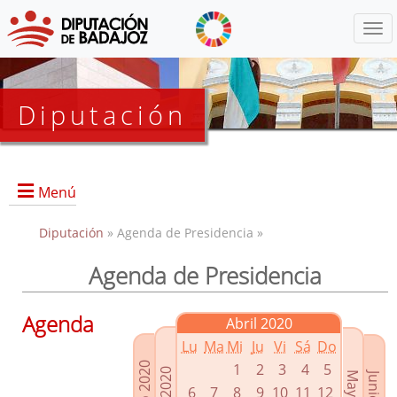
Menú
Diputación
Menú
Diputación
» Agenda de Presidencia »
Agenda de Presidencia
Presidencia
Diputados Delegados
Agenda
Abril 2020
Grupos Políticos
Lu
Ma
Mi
Ju
Vi
Sá
Do
Junta de Gobierno
1
2
3
4
5
6
7
8
9
10
11
12