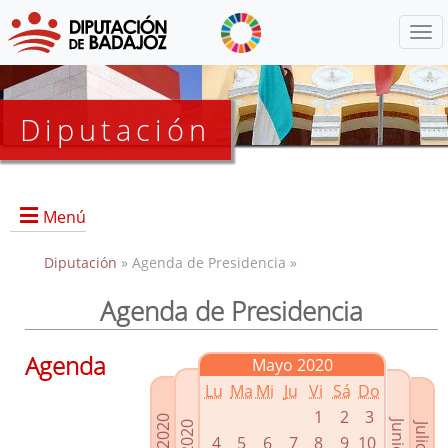
Menú
Diputación
Menú
Diputación
» Agenda de Presidencia »
Agenda de Presidencia
Presidencia
Diputados Delegados
Agenda
Mayo 2020
Grupos Políticos
Lu
Ma
Mi
Ju
Vi
Sá
Do
Junta de Gobierno
1
2
3
4
5
6
7
8
9
10