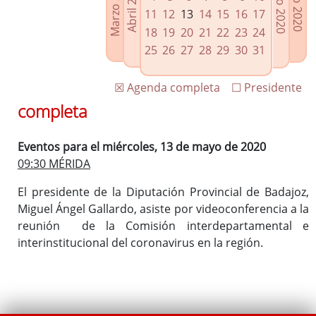
Marzo 2020
Junio 2020
Abril 2020
Julio 2020
Enlaces relacionados
11
12
13
14
15
16
17
Agenda de Presidencia
18
19
20
21
22
23
24
Plenos provinciales y Juntas de gobierno
25
26
27
28
29
30
31
Oficina de Proyectos Europeos
☒ Agenda completa
☐ Presidente
completa
Eventos para el miércoles, 13 de mayo de 2020
09:30 MÉRIDA
El presidente de la Diputación Provincial de Badajoz,
Miguel Ángel Gallardo, asiste por videoconferencia a la
reunión de la Comisión interdepartamental e
interinstitucional del coronavirus en la región.