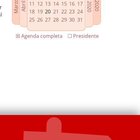
11
12
13
14
15
16
17
r
18
19
20
21
22
23
24
l
25
26
27
28
29
30
31
☒ Agenda completa
☐ Presidente