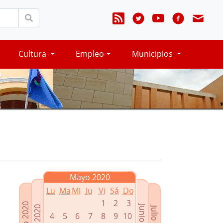
Cultura
Empleo
Municipios
Mayo 2020
Lu
Ma
Mi
Ju
Vi
Sá
Do
1
2
3
Marzo 2020
Junio 2020
Abril 2020
Julio 2020
4
5
6
7
8
9
10