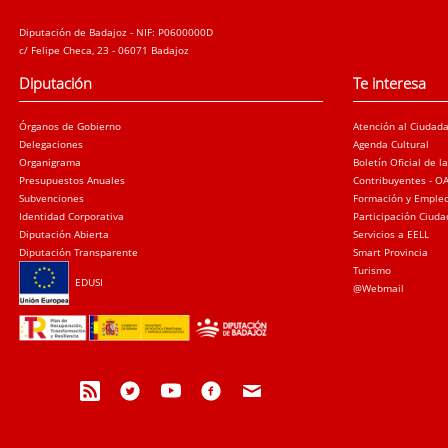
Diputación de Badajoz - NIF: P0600000D
c/ Felipe Checa, 23 - 06071 Badajoz
Diputación
Te interesa
Órganos de Gobierno
Atención al Ciudad
Delegaciones
Agenda Cultural
Organigrama
Boletín Oficial de l
Presupuestos Anuales
Contribuyentes - O
Subvenciones
Formación y Emple
Identidad Corporativa
Participación Ciud
Diputación Abierta
Servicios a EELL
Diputación Transparente
Smart Provincia
Turismo
EDUSI
@Webmail