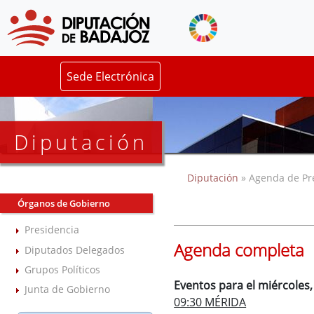
Sede Electrónica
Diputación
Diputación
» Agenda de Pr
Órganos de Gobierno
Presidencia
Agenda completa
Diputados Delegados
Grupos Políticos
Eventos para el miércoles
Junta de Gobierno
09:30 MÉRIDA