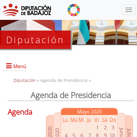
Menú
Diputación
Menú
Diputación
» Agenda de Presidencia »
Agenda de Presidencia
Presidencia
Diputados Delegados
Agenda
Mayo 2020
Grupos Políticos
Lu
Ma
Mi
Ju
Vi
Sá
Do
Junta de Gobierno
1
2
3
4
5
6
7
8
9
10