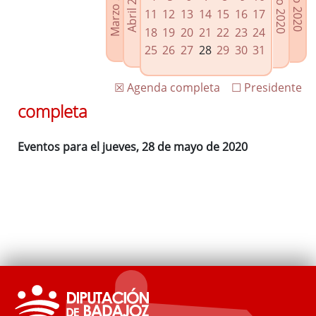
Marzo 2020
Junio 2020
Abril 2020
Julio 2020
Enlaces relacionados
11
12
13
14
15
16
17
Agenda de Presidencia
18
19
20
21
22
23
24
Plenos provinciales y Juntas de gobierno
25
26
27
28
29
30
31
Oficina de Proyectos Europeos
☒ Agenda completa
☐ Presidente
completa
Eventos para el jueves, 28 de mayo de 2020