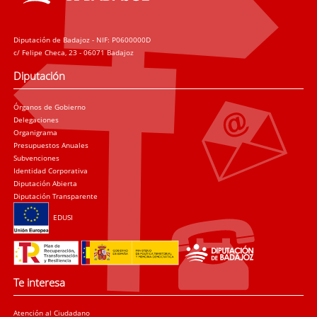
Diputación de Badajoz - NIF: P0600000D
c/ Felipe Checa, 23 - 06071 Badajoz
Diputación
Órganos de Gobierno
Delegaciones
Organigrama
Presupuestos Anuales
Subvenciones
Identidad Corporativa
Diputación Abierta
Diputación Transparente
EDUSI
Te interesa
Atención al Ciudadano