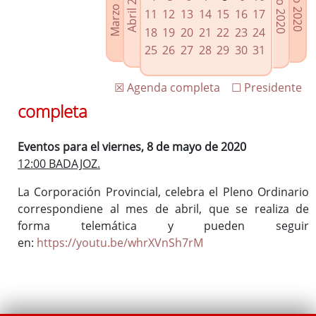
Marzo 2020
Junio 2020
Abril 2020
Julio 2020
Enlaces relacionados
11
12
13
14
15
16
17
Agenda de Presidencia
18
19
20
21
22
23
24
Plenos provinciales y Juntas de gobierno
25
26
27
28
29
30
31
Oficina de Proyectos Europeos
☒ Agenda completa
☐ Presidente
completa
Eventos para el viernes, 8 de mayo de 2020
12:00 BADAJOZ.
La Corporación Provincial, celebra el Pleno Ordinario
correspondiene al mes de abril, que se realiza de
forma telemática y pueden seguir
en:
https://youtu.be/whrXVnSh7rM