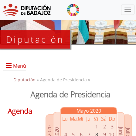
Menú
Diputación
Menú
Diputación
» Agenda de Presidencia »
Agenda de Presidencia
Presidencia
Diputados Delegados
Agenda
Mayo 2020
Grupos Políticos
Lu
Ma
Mi
Ju
Vi
Sá
Do
Junta de Gobierno
1
2
3
4
5
6
7
8
9
10