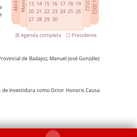
13
14
15
16
17
18
19
a
20
21
22
23
24
25
26
e
27
28
29
30
☒ Agenda completa
☐ Presidente
Provincial de Badajoz, Manuel José González
to de Investidura como Dctor Honoris Causa