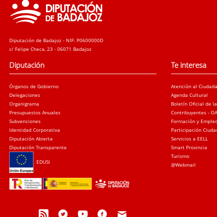
Diputación de Badajoz - NIF: P0600000D
c/ Felipe Checa, 23 - 06071 Badajoz
Diputación
Te interesa
Órganos de Gobierno
Atención al Ciudad
Delegaciones
Agenda Cultural
Organigrama
Boletín Oficial de l
Presupuestos Anuales
Contribuyentes - O
Subvenciones
Formación y Emple
Identidad Corporativa
Participación Ciud
Diputación Abierta
Servicios a EELL
Diputación Transparente
Smart Provincia
Turismo
EDUSI
@Webmail