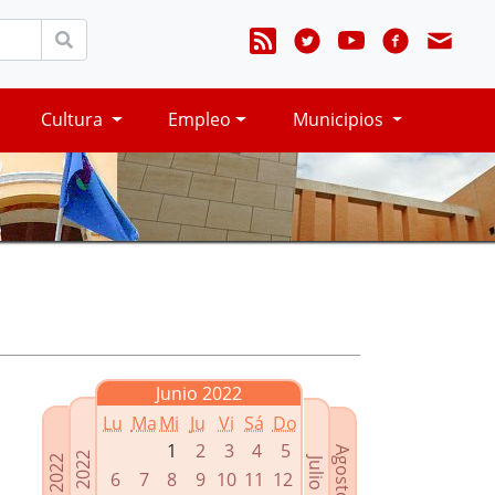
Cultura
Empleo
Municipios
Junio 2022
Lu
Ma
Mi
Ju
Vi
Sá
Do
1
2
3
4
5
Agosto 2022
Mayo 2022
Abril 2022
Julio 2022
6
7
8
9
10
11
12