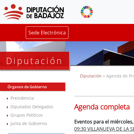
Sede Electrónica
Diputación
Diputación
» Agenda de Pr
Órganos de Gobierno
Presidencia
Agenda completa
Diputados Delegados
Grupos Políticos
Eventos para el miércoles,
Junta de Gobierno
09:30 VILLANUEVA DE LA S