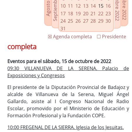
Septiembre 2022
Noviembre 2022
Diciembre 2022
Agosto 2022
Enlaces relacionados
10
11
12
13
14
15
16
Agenda de Presidencia
17
18
19
20
21
22
23
Plenos provinciales y Juntas de gobierno
24
25
26
27
28
29
30
Oficina de Proyectos Europeos
31
☒ Agenda completa
☐ Presidente
completa
Eventos para el sábado, 15 de octubre de 2022
09:30 VILLANUEVA DE LA SERENA. Palacio de
Exposiciones y Congresos
El presidente de la Diputación Provincial de Badajoz y
alcalde de Villanueva de la Serena, Miguel Ángel
Gallardo, asiste al I Congreso Nacional de Radio
Escolar, promovido por el Ministerio de Educación y
Formación Profesional y la Fundación COPE.
10:00 FREGENAL DE LA SIERRA. Iglesia de los Jesuitas.