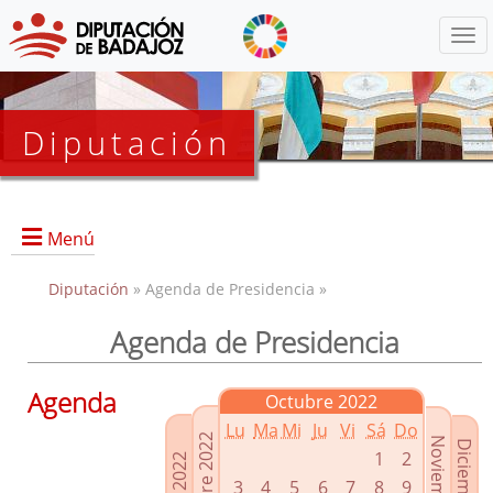
Menú
Diputación
Menú
Diputación
» Agenda de Presidencia »
Agenda de Presidencia
Presidencia
Diputados Delegados
Agenda
Octubre 2022
Grupos Políticos
Lu
Ma
Mi
Ju
Vi
Sá
Do
Junta de Gobierno
1
2
3
4
5
6
7
8
9