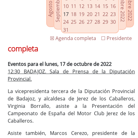
Septiembre 2022
Noviembre 2022
Diciembre 2022
Agosto 2022
Enlaces relacionados
10
11
12
13
14
15
16
Agenda de Presidencia
17
18
19
20
21
22
23
Plenos provinciales y Juntas de gobierno
24
25
26
27
28
29
30
Oficina de Proyectos Europeos
31
☒ Agenda completa
☐ Presidente
completa
Eventos para el lunes, 17 de octubre de 2022
12:30 BADAJOZ. Sala de Prensa de la Diputación
Provincial.
La vicepresidenta tercera de la Diputación Provincial
de Badajoz, y alcaldesa de Jerez de los Caballeros,
Virginia Borrallo, asiste a la Presentación del
Campeonato de España del Motor Club Jerez de los
Caballeros.
Asiste también, Marcos Cerezo, presidente de la