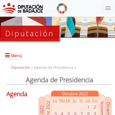
Menú
Diputación
Menú
Diputación
» Agenda de Presidencia »
Agenda de Presidencia
Presidencia
Diputados Delegados
Agenda
Octubre 2022
Grupos Políticos
Lu
Ma
Mi
Ju
Vi
Sá
Do
Junta de Gobierno
1
2
3
4
5
6
7
8
9