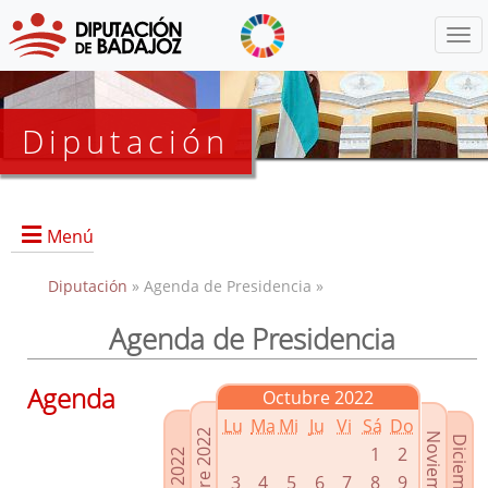
Menú
Diputación
Menú
Diputación
» Agenda de Presidencia »
Agenda de Presidencia
Presidencia
Diputados Delegados
Agenda
Octubre 2022
Grupos Políticos
Lu
Ma
Mi
Ju
Vi
Sá
Do
Junta de Gobierno
1
2
3
4
5
6
7
8
9