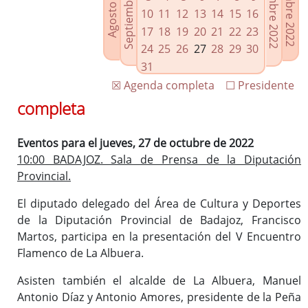
Septiembre 2022
Noviembre 2022
Diciembre 2022
Agosto 2022
Enlaces relacionados
10
11
12
13
14
15
16
Agenda de Presidencia
17
18
19
20
21
22
23
Plenos provinciales y Juntas de gobierno
24
25
26
27
28
29
30
Oficina de Proyectos Europeos
31
☒ Agenda completa
☐ Presidente
completa
Eventos para el jueves, 27 de octubre de 2022
10:00 BADAJOZ. Sala de Prensa de la Diputación
Provincial.
El diputado delegado del Área de Cultura y Deportes
de la Diputación Provincial de Badajoz, Francisco
Martos, participa en la presentación del V Encuentro
Flamenco de La Albuera.
Asisten también el alcalde de La Albuera, Manuel
Antonio Díaz y Antonio Amores, presidente de la Peña