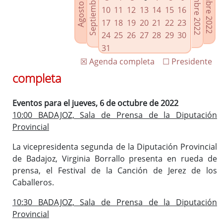
Septiembre 2022
Noviembre 2022
Diciembre 2022
Agosto 2022
Enlaces relacionados
10
11
12
13
14
15
16
Agenda de Presidencia
17
18
19
20
21
22
23
Plenos provinciales y Juntas de gobierno
24
25
26
27
28
29
30
Oficina de Proyectos Europeos
31
☒ Agenda completa
☐ Presidente
completa
Eventos para el jueves, 6 de octubre de 2022
10:00 BADAJOZ, Sala de Prensa de la Diputación
Provincial
La vicepresidenta segunda de la Diputación Provincial
de Badajoz, Virginia Borrallo presenta en rueda de
prensa, el Festival de la Canción de Jerez de los
Caballeros.
10:30 BADAJOZ, Sala de Prensa de la Diputación
Provincial