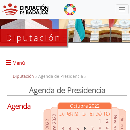
Menú
Diputación
Menú
Diputación
» Agenda de Presidencia »
Agenda de Presidencia
Presidencia
Diputados Delegados
Agenda
Octubre 2022
Grupos Políticos
Lu
Ma
Mi
Ju
Vi
Sá
Do
Junta de Gobierno
1
2
3
4
5
6
7
8
9