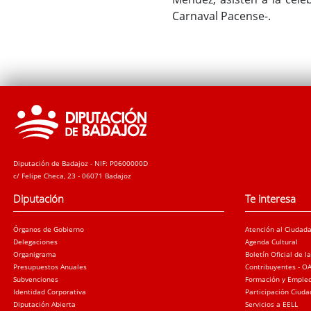
Carnaval Pacense-.
Diputación de Badajoz - NIF: P0600000D
c/ Felipe Checa, 23 - 06071 Badajoz
Diputación
Te interesa
Órganos de Gobierno
Atención al Ciudad
Delegaciones
Agenda Cultural
Organigrama
Boletín Oficial de l
Presupuestos Anuales
Contribuyentes - O
Subvenciones
Formación y Emple
Identidad Corporativa
Participación Ciud
Diputación Abierta
Servicios a EELL