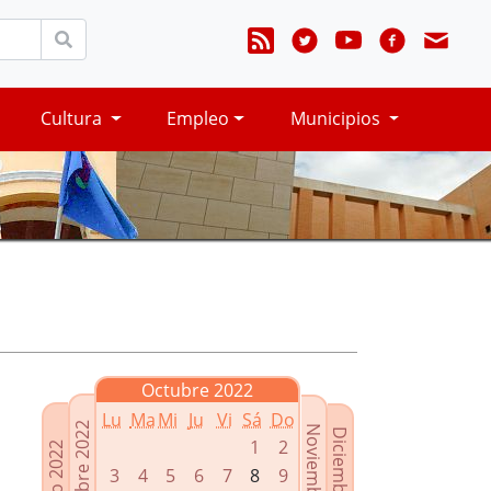
Cultura
Empleo
Municipios
Octubre 2022
Lu
Ma
Mi
Ju
Vi
Sá
Do
Septiembre 2022
Noviembre 2022
Diciembre 2022
1
2
Agosto 2022
3
4
5
6
7
8
9