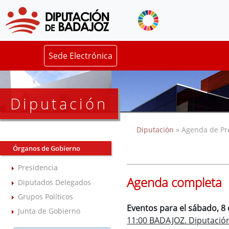
Sede Electrónica
Diputación
Diputación
» Agenda de Pr
Órganos de Gobierno
Presidencia
Agenda completa
Diputados Delegados
Grupos Políticos
Eventos para el sábado, 8
Junta de Gobierno
11:00 BADAJOZ. Diputación 