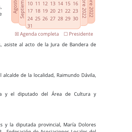
10
11
12
13
14
15
16
,
17
18
19
20
21
22
23
e
24
25
26
27
28
29
30
31
☒ Agenda completa
☐ Presidente
, asiste al acto de la Jura de Bandera de
l alcalde de la localidad, Raimundo Dávila,
a y el diputado del Área de Cultura y
s y la diputada provincial, María Dolores
P., -Federación de Asociaciones Locales del