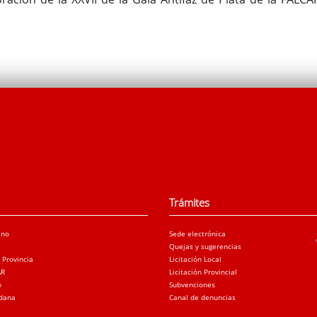
Trámites
ano
Sede electrónica
Quejas y sugerencias
a Provincia
Licitación Local
AR
Licitación Provincial
o
Subvenciones
adana
Canal de denuncias