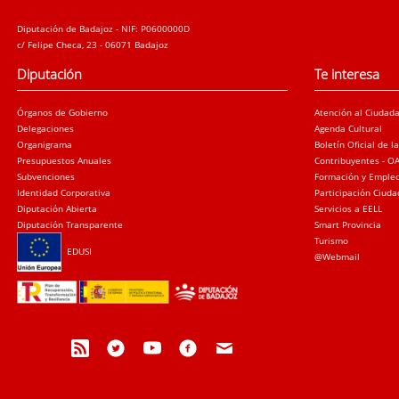
Diputación de Badajoz - NIF: P0600000D
c/ Felipe Checa, 23 - 06071 Badajoz
Diputación
Te interesa
Órganos de Gobierno
Atención al Ciudad
Delegaciones
Agenda Cultural
Organigrama
Boletín Oficial de l
Presupuestos Anuales
Contribuyentes - O
Subvenciones
Formación y Emple
Identidad Corporativa
Participación Ciud
Diputación Abierta
Servicios a EELL
Diputación Transparente
Smart Provincia
Turismo
EDUSI
@Webmail