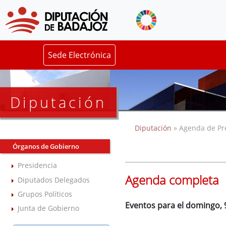
Sede Electrónica
Diputación
Diputación
» Agenda de Pr
Órganos de Gobierno
Presidencia
Agenda completa
Diputados Delegados
Grupos Políticos
Eventos para el domingo, 
Junta de Gobierno