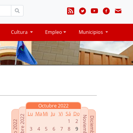
Cultura
Empleo
Municipios
Octubre 2022
Lu
Ma
Mi
Ju
Vi
Sá
Do
Septiembre 2022
Noviembre 2022
Diciembre 2022
1
2
Agosto 2022
3
4
5
6
7
8
9