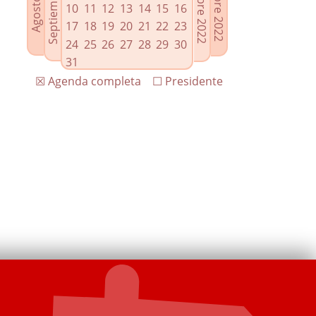
10
11
12
13
14
15
16
17
18
19
20
21
22
23
24
25
26
27
28
29
30
31
☒ Agenda completa
☐ Presidente