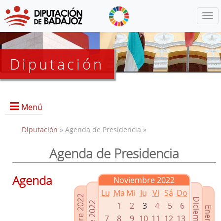
Menú
Diputación
Menú
Diputación
» Agenda de Presidencia »
Agenda de Presidencia
Presidencia
Diputados Delegados
Agenda
Noviembre 2022
Grupos Políticos
Lu
Ma
Mi
Ju
Vi
Sá
Do
Junta de Gobierno
1
2
3
4
5
6
7
8
9
10
11
12
13