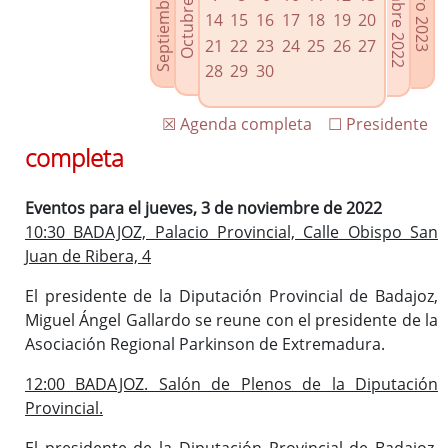
Septiembre 2022
Diciembre 2022
Octubre 2022
Enero 2023
Enlaces relacionados
14
15
16
17
18
19
20
Agenda de Presidencia
21
22
23
24
25
26
27
Plenos provinciales y Juntas de gobierno
28
29
30
Oficina de Proyectos Europeos
☒ Agenda completa
☐ Presidente
completa
Eventos para el jueves, 3 de noviembre de 2022
10:30 BADAJOZ, Palacio Provincial, Calle Obispo San
Juan de Ribera, 4
El presidente de la Diputación Provincial de Badajoz,
Miguel Ángel Gallardo se reune con el presidente de la
Asociación Regional Parkinson de Extremadura.
12:00 BADAJOZ. Salón de Plenos de la Diputación
Provincial.
El presidente de la Diputación Provincial de Badajoz,