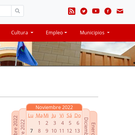
Cultura
Empleo
Municipios
Noviembre 2022
Lu
Ma
Mi
Ju
Vi
Sá
Do
Septiembre 2022
Diciembre 2022
Octubre 2022
1
2
3
4
5
6
Enero 2023
7
8
9
10
11
12
13