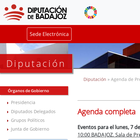
Sede Electrónica
Diputación
Diputación
» Agenda de Pr
Órganos de Gobierno
Presidencia
Agenda completa
Diputados Delegados
Grupos Políticos
Eventos para el lunes, 7 
Junta de Gobierno
10:00 BADAJOZ. Sala de Pre