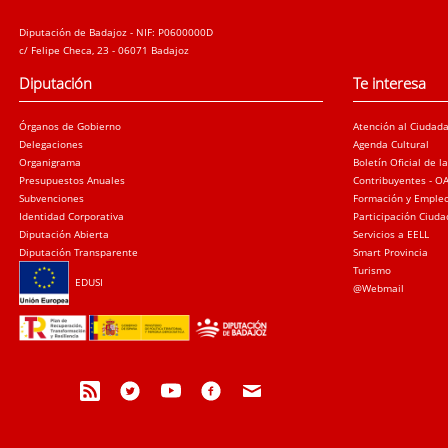
Diputación de Badajoz - NIF: P0600000D
c/ Felipe Checa, 23 - 06071 Badajoz
Diputación
Te interesa
Órganos de Gobierno
Atención al Ciudad
Delegaciones
Agenda Cultural
Organigrama
Boletín Oficial de l
Presupuestos Anuales
Contribuyentes - O
Subvenciones
Formación y Emple
Identidad Corporativa
Participación Ciud
Diputación Abierta
Servicios a EELL
Diputación Transparente
Smart Provincia
Turismo
EDUSI
@Webmail