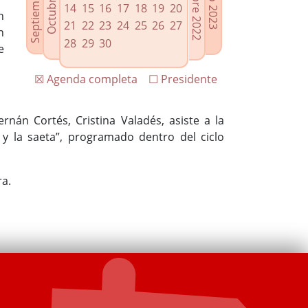
14
15
16
17
18
19
20
n
21
22
23
24
25
26
27
n
28
29
30
e
☒ Agenda completa
☐ Presidente
rnán Cortés, Cristina Valadés, asiste a la
y la saeta”, programado dentro del ciclo
ra.