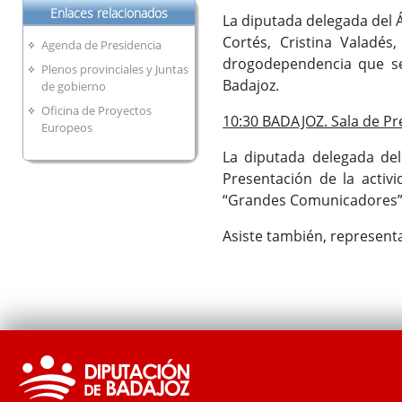
Enlaces relacionados
La diputada delegada del 
Cortés, Cristina Valadés
Agenda de Presidencia
drogodependencia que se 
Plenos provinciales y Juntas
Badajoz.
de gobierno
Oficina de Proyectos
10:30 BADAJOZ. Sala de Pre
Europeos
La diputada delegada del 
Presentación de la activ
“Grandes Comunicadores”
Asiste también, representa