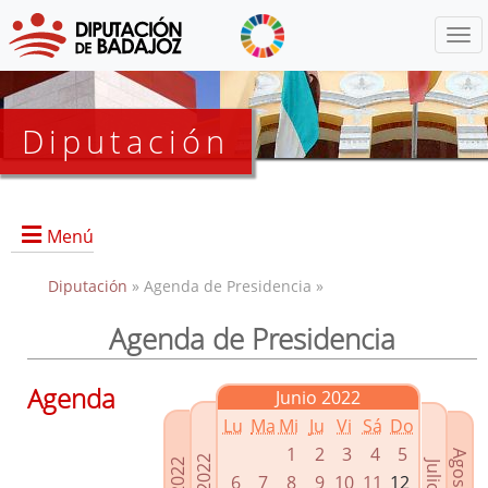
Menú
Diputación
Menú
Diputación
» Agenda de Presidencia »
Agenda de Presidencia
Presidencia
Diputados Delegados
Agenda
Junio 2022
Grupos Políticos
Lu
Ma
Mi
Ju
Vi
Sá
Do
Junta de Gobierno
1
2
3
4
5
6
7
8
9
10
11
12