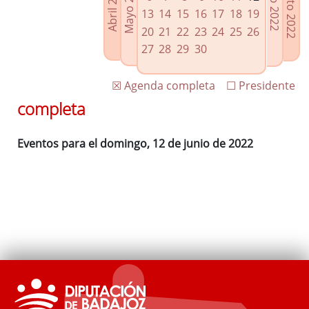
Agosto 2022
Mayo 2022
Abril 2022
Julio 2022
Enlaces relacionados
13
14
15
16
17
18
19
Agenda de Presidencia
20
21
22
23
24
25
26
Plenos provinciales y Juntas de gobierno
27
28
29
30
Oficina de Proyectos Europeos
☒ Agenda completa
☐ Presidente
completa
Eventos para el domingo, 12 de junio de 2022