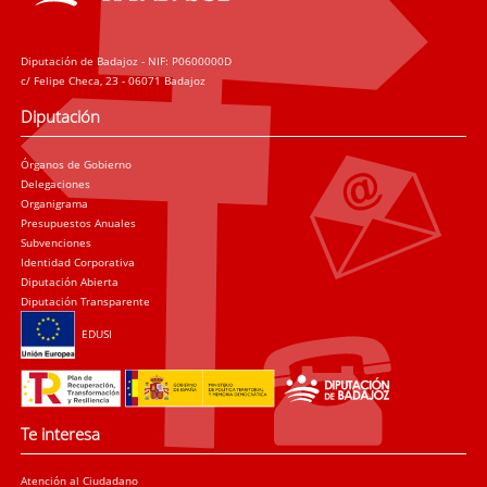
Diputación de Badajoz - NIF: P0600000D
c/ Felipe Checa, 23 - 06071 Badajoz
Diputación
Órganos de Gobierno
Delegaciones
Organigrama
Presupuestos Anuales
Subvenciones
Identidad Corporativa
Diputación Abierta
Diputación Transparente
EDUSI
Te interesa
Atención al Ciudadano