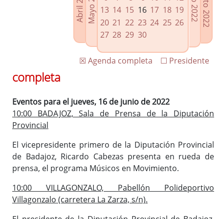
Agosto 2022
Mayo 2022
Abril 2022
Julio 2022
Enlaces relacionados
13
14
15
16
17
18
19
Agenda de Presidencia
20
21
22
23
24
25
26
Plenos provinciales y Juntas de gobierno
27
28
29
30
Oficina de Proyectos Europeos
☒ Agenda completa
☐ Presidente
completa
Eventos para el jueves, 16 de junio de 2022
10:00 BADAJOZ, Sala de Prensa de la Diputación
Provincial
El vicepresidente primero de la Diputación Provincial
de Badajoz, Ricardo Cabezas presenta en rueda de
prensa, el programa Músicos en Movimiento.
10:00 VILLAGONZALO, Pabellón Polideportivo
Villagonzalo (carretera La Zarza, s/n).
El presidente de la Diputación Provincial de Badajoz,