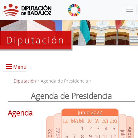
Menú
Diputación
Menú
Diputación
» Agenda de Presidencia »
Agenda de Presidencia
Presidencia
Diputados Delegados
Agenda
Junio 2022
Grupos Políticos
Lu
Ma
Mi
Ju
Vi
Sá
Do
Junta de Gobierno
1
2
3
4
5
6
7
8
9
10
11
12