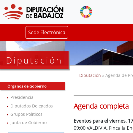
Sede Electrónica
Diputación
Diputación
» Agenda de Pr
Órganos de Gobierno
Presidencia
Agenda completa
Diputados Delegados
Grupos Políticos
Eventos para el viernes, 1
Junta de Gobierno
09:00 VALDIVIA, Finca la 