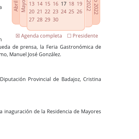
13
14
15
16
17
18
19
a
20
21
22
23
24
25
26
27
28
29
30
☒ Agenda completa
☐ Presidente
n
ueda de prensa, la Feria Gastronómica de
smo, Manuel José González.
iputación Provincial de Badajoz, Cristina
 la inaguración de la Residencia de Mayores