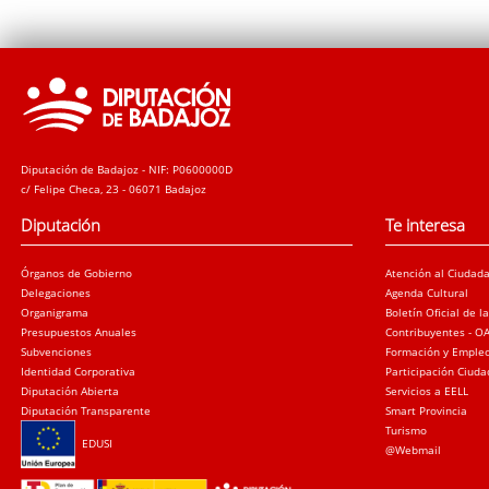
Diputación de Badajoz - NIF: P0600000D
c/ Felipe Checa, 23 - 06071 Badajoz
Diputación
Te interesa
Órganos de Gobierno
Atención al Ciudad
Delegaciones
Agenda Cultural
Organigrama
Boletín Oficial de l
Presupuestos Anuales
Contribuyentes - O
Subvenciones
Formación y Emple
Identidad Corporativa
Participación Ciud
Diputación Abierta
Servicios a EELL
Diputación Transparente
Smart Provincia
Turismo
EDUSI
@Webmail