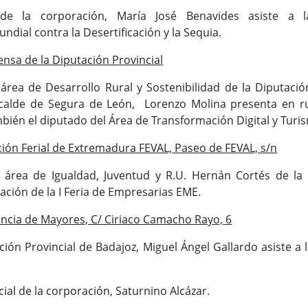
 de la corporación, María José Benavides asiste a l
ial contra la Desertificación y la Sequia.
nsa de la Diputación Provincial
área de Desarrollo Rural y Sostenibilidad de la Diputació
alcalde de Segura de León, Lorenzo Molina presenta en r
bién el diputado del Área de Transformación Digital y Turi
ción Ferial de Extremadura FEVAL, Paseo de FEVAL, s/n
 área de Igualdad, Juventud y R.U. Hernán Cortés de la D
ración de la I Feria de Empresarias EME.
ncia de Mayores, C/ Ciriaco Camacho Rayo, 6
ción Provincial de Badajoz, Miguel Ángel Gallardo asiste a
cial de la corporación, Saturnino Alcázar.