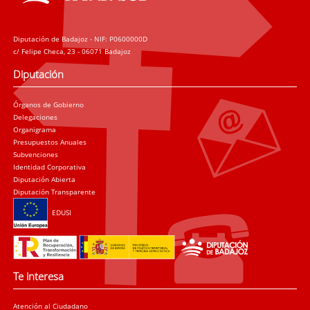
Diputación de Badajoz - NIF: P0600000D
c/ Felipe Checa, 23 - 06071 Badajoz
Diputación
Órganos de Gobierno
Delegaciones
Organigrama
Presupuestos Anuales
Subvenciones
Identidad Corporativa
Diputación Abierta
Diputación Transparente
EDUSI
Te interesa
Atención al Ciudadano