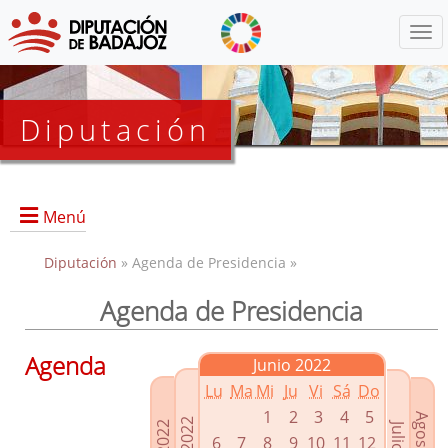
Menú
Diputación
Menú
Diputación
» Agenda de Presidencia »
Agenda de Presidencia
Presidencia
Diputados Delegados
Agenda
Junio 2022
Grupos Políticos
Lu
Ma
Mi
Ju
Vi
Sá
Do
Junta de Gobierno
1
2
3
4
5
6
7
8
9
10
11
12