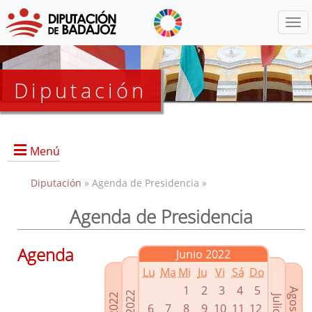
Menú
Diputación
Menú
Diputación
» Agenda de Presidencia »
Agenda de Presidencia
Presidencia
Diputados Delegados
Agenda
Junio 2022
Grupos Políticos
Lu
Ma
Mi
Ju
Vi
Sá
Do
Junta de Gobierno
1
2
3
4
5
6
7
8
9
10
11
12