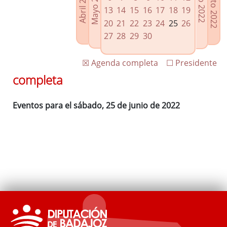
Agosto 2022
Mayo 2022
Abril 2022
Julio 2022
Enlaces relacionados
13
14
15
16
17
18
19
Agenda de Presidencia
20
21
22
23
24
25
26
Plenos provinciales y Juntas de gobierno
27
28
29
30
Oficina de Proyectos Europeos
☒ Agenda completa
☐ Presidente
completa
Eventos para el sábado, 25 de junio de 2022