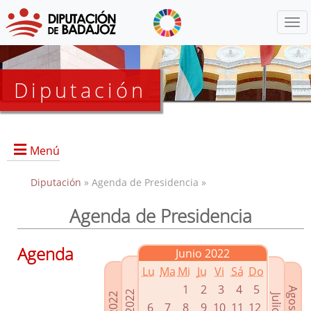
Menú
Diputación
Menú
Diputación
» Agenda de Presidencia »
Agenda de Presidencia
Presidencia
Diputados Delegados
Agenda
Junio 2022
Grupos Políticos
Lu
Ma
Mi
Ju
Vi
Sá
Do
Junta de Gobierno
1
2
3
4
5
6
7
8
9
10
11
12