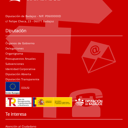
Diputación de Badajoz - NIF: P0600000D
c/ Felipe Checa, 23 - 06071 Badajoz
Diputación
Órganos de Gobierno
Delegaciones
Organigrama
Presupuestos Anuales
Subvenciones
Identidad Corporativa
Diputación Abierta
Diputación Transparente
EDUSI
Te interesa
Atención al Ciudadano