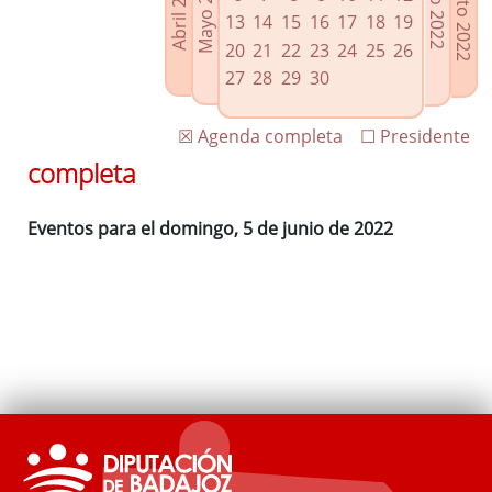
Agosto 2022
Mayo 2022
Abril 2022
Julio 2022
Enlaces relacionados
13
14
15
16
17
18
19
Agenda de Presidencia
20
21
22
23
24
25
26
Plenos provinciales y Juntas de gobierno
27
28
29
30
Oficina de Proyectos Europeos
☒ Agenda completa
☐ Presidente
completa
Eventos para el domingo, 5 de junio de 2022