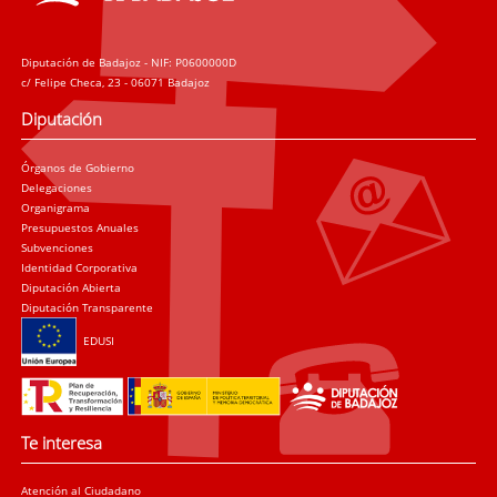
Diputación de Badajoz - NIF: P0600000D
c/ Felipe Checa, 23 - 06071 Badajoz
Diputación
Órganos de Gobierno
Delegaciones
Organigrama
Presupuestos Anuales
Subvenciones
Identidad Corporativa
Diputación Abierta
Diputación Transparente
EDUSI
Te interesa
Atención al Ciudadano