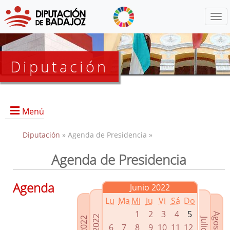
Menú
Diputación
Menú
Diputación
» Agenda de Presidencia »
Agenda de Presidencia
Presidencia
Diputados Delegados
Agenda
Junio 2022
Grupos Políticos
Lu
Ma
Mi
Ju
Vi
Sá
Do
Junta de Gobierno
1
2
3
4
5
6
7
8
9
10
11
12