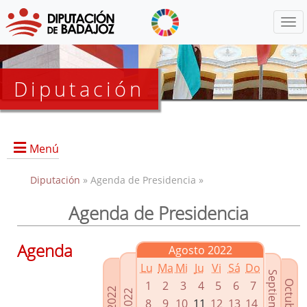
Menú
Diputación
Menú
Diputación
» Agenda de Presidencia »
Agenda de Presidencia
Presidencia
Diputados Delegados
Agenda
Agosto 2022
Grupos Políticos
Lu
Ma
Mi
Ju
Vi
Sá
Do
Junta de Gobierno
1
2
3
4
5
6
7
8
9
10
11
12
13
14