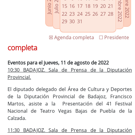
Septiembre 2022
Octubre 2022
Junio 2022
Julio 2022
Enlaces relacionados
15
16
17
18
19
20
21
Agenda de Presidencia
22
23
24
25
26
27
28
Plenos provinciales y Juntas de gobierno
29
30
31
Oficina de Proyectos Europeos
☒ Agenda completa
☐ Presidente
completa
Eventos para el jueves, 11 de agosto de 2022
10:30 BADAJOZ. Sala de Prensa de la Diputación
Provincial.
El diputado delegado del Área de Cultura y Deportes
de la Diputación Provincial de Badajoz, Francisco
Martos, asiste a la Presentación del 41 Festival
Nacional de Teatro Vegas Bajas de Puebla de la
Calzada.
11:30 BADAJOZ. Sala de Prensa de la Diputación