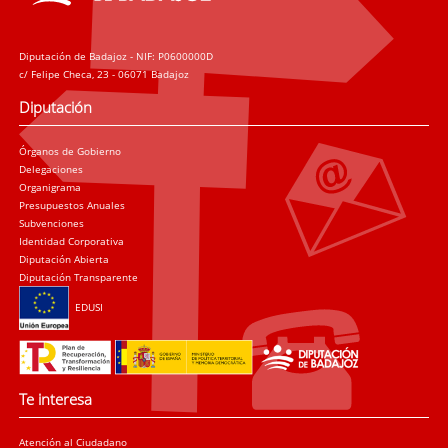
Diputación de Badajoz - NIF: P0600000D
c/ Felipe Checa, 23 - 06071 Badajoz
Diputación
Órganos de Gobierno
Delegaciones
Organigrama
Presupuestos Anuales
Subvenciones
Identidad Corporativa
Diputación Abierta
Diputación Transparente
EDUSI
Te interesa
Atención al Ciudadano