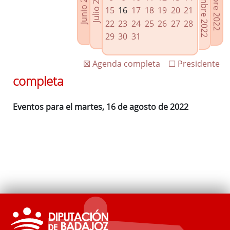
Septiembre 2022
Octubre 2022
Junio 2022
Julio 2022
Enlaces relacionados
15
16
17
18
19
20
21
Agenda de Presidencia
22
23
24
25
26
27
28
Plenos provinciales y Juntas de gobierno
29
30
31
Oficina de Proyectos Europeos
☒ Agenda completa
☐ Presidente
completa
Eventos para el martes, 16 de agosto de 2022