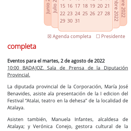
Septiembre 2022
Octubre 2022
Junio 2022
Julio 2022
Enlaces relacionados
15
16
17
18
19
20
21
Agenda de Presidencia
22
23
24
25
26
27
28
Plenos provinciales y Juntas de gobierno
29
30
31
Oficina de Proyectos Europeos
☒ Agenda completa
☐ Presidente
completa
Eventos para el martes, 2 de agosto de 2022
10:00 BADAJOZ. Sala de Prensa de la Diputación
Provincial.
La diputada provincial de la Corporación, María José
Benavides, asiste ala presentación de la I edicion del
Festival “Atalai, teatro en la dehesa” de la localidad de
Atalaya.
Asisten también, Manuela Infantes, alcaldesa de
Atalaya; y Verónica Conejo, gestora cultural de la