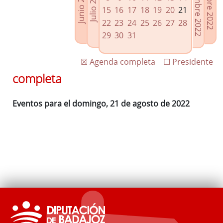
Septiembre 2022
Octubre 2022
Junio 2022
Julio 2022
Enlaces relacionados
15
16
17
18
19
20
21
Agenda de Presidencia
22
23
24
25
26
27
28
Plenos provinciales y Juntas de gobierno
29
30
31
Oficina de Proyectos Europeos
☒ Agenda completa
☐ Presidente
completa
Eventos para el domingo, 21 de agosto de 2022