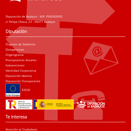
Diputación de Badajoz - NIF: P0600000D
c/ Felipe Checa, 23 - 06071 Badajoz
Diputación
Órganos de Gobierno
Delegaciones
Organigrama
Presupuestos Anuales
Subvenciones
Identidad Corporativa
Diputación Abierta
Diputación Transparente
EDUSI
Te interesa
Atención al Ciudadano