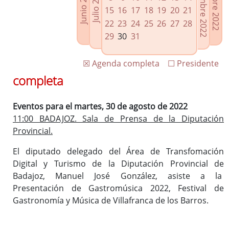
Septiembre 2022
Octubre 2022
Junio 2022
Julio 2022
Enlaces relacionados
15
16
17
18
19
20
21
Agenda de Presidencia
22
23
24
25
26
27
28
Plenos provinciales y Juntas de gobierno
29
30
31
Oficina de Proyectos Europeos
☒ Agenda completa
☐ Presidente
completa
Eventos para el martes, 30 de agosto de 2022
11:00 BADAJOZ. Sala de Prensa de la Diputación
Provincial.
El diputado delegado del Área de Transfomación
Digital y Turismo de la Diputación Provincial de
Badajoz, Manuel José González, asiste a la
Presentación de Gastromúsica 2022, Festival de
Gastronomía y Música de Villafranca de los Barros.