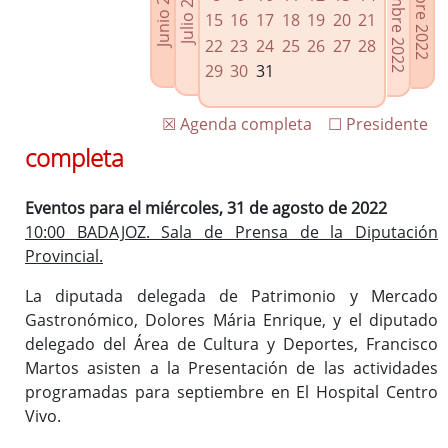
Septiembre 2022
Octubre 2022
Junio 2022
Julio 2022
Enlaces relacionados
15
16
17
18
19
20
21
Agenda de Presidencia
22
23
24
25
26
27
28
Plenos provinciales y Juntas de gobierno
29
30
31
Oficina de Proyectos Europeos
☒ Agenda completa
☐ Presidente
completa
Eventos para el miércoles, 31 de agosto de 2022
10:00 BADAJOZ. Sala de Prensa de la Diputación
Provincial.
La diputada delegada de Patrimonio y Mercado
Gastronómico, Dolores Mária Enrique, y el diputado
delegado del Área de Cultura y Deportes, Francisco
Martos asisten a la Presentación de las actividades
programadas para septiembre en El Hospital Centro
Vivo.