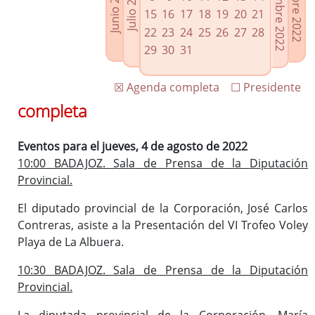
Septiembre 2022
Octubre 2022
Junio 2022
Julio 2022
Enlaces relacionados
15
16
17
18
19
20
21
Agenda de Presidencia
22
23
24
25
26
27
28
Plenos provinciales y Juntas de gobierno
29
30
31
Oficina de Proyectos Europeos
☒ Agenda completa
☐ Presidente
completa
Eventos para el jueves, 4 de agosto de 2022
10:00 BADAJOZ. Sala de Prensa de la Diputación
Provincial.
El diputado provincial de la Corporación, José Carlos
Contreras, asiste a la Presentación del VI Trofeo Voley
Playa de La Albuera.
10:30 BADAJOZ. Sala de Prensa de la Diputación
Provincial.
La diputada provincial de la Corporación, María