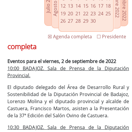
Noviembre 2022
Octubre 2022
Agosto 2022
Julio 2022
Enlaces relacionados
12
13
14
15
16
17
18
Agenda de Presidencia
19
20
21
22
23
24
25
Plenos provinciales y Juntas de gobierno
26
27
28
29
30
Oficina de Proyectos Europeos
☒ Agenda completa
☐ Presidente
completa
Eventos para el viernes, 2 de septiembre de 2022
10:00 BADAJOZ. Sala de Prensa de la Diputación
Provincial.
El diputado delegado del Área de Desarrollo Rural y
Sostenibilidad de la Diputación Provincial de Badajoz,
Lorenzo Molina y el diputado provincial y alcalde de
Castuera, Francisco Martos, asisten a la Presentación
de la 37ª Edición del Salón Ovino de Castuera.
10:30 BADAJOZ. Sala de Prensa de la Diputación