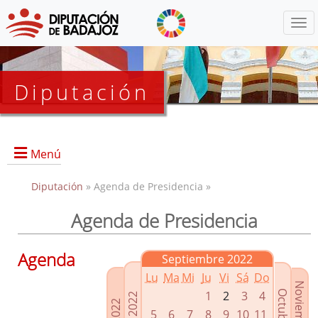
Menú
Diputación
Menú
Diputación
» Agenda de Presidencia »
Agenda de Presidencia
Presidencia
Diputados Delegados
Agenda
Septiembre 2022
Grupos Políticos
Lu
Ma
Mi
Ju
Vi
Sá
Do
Junta de Gobierno
1
2
3
4
5
6
7
8
9
10
11