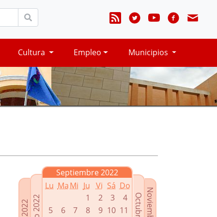
Cultura
Empleo
Municipios
Septiembre 2022
Lu
Ma
Mi
Ju
Vi
Sá
Do
Noviembre 2022
Octubre 2022
1
2
3
4
Agosto 2022
Julio 2022
5
6
7
8
9
10
11