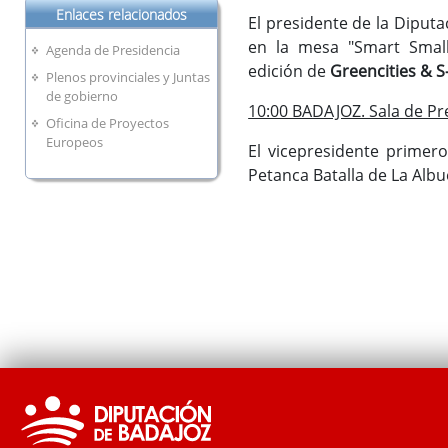
Enlaces relacionados
El presidente de la Diputa
en la mesa "Smart Small 
Agenda de Presidencia
edición de
Greencities & 
Plenos provinciales y Juntas
de gobierno
10:00 BADAJOZ. Sala de Pre
Oficina de Proyectos
Europeos
El vicepresidente primero
Petanca Batalla de La Albu