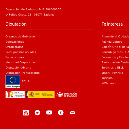
Diputación de Badajoz - NIF: P0600000D
c/ Felipe Checa, 23 - 06071 Badajoz
Diputación
Te interesa
Órganos de Gobierno
Atención al Ciudad
Delegaciones
Agenda Cultural
Organigrama
Boletín Oficial de l
Presupuestos Anuales
Contribuyentes - O
Subvenciones
Formación y Emple
Identidad Corporativa
Participación Ciud
Diputación Abierta
Servicios a EELL
Diputación Transparente
Smart Provincia
Turismo
EDUSI
@Webmail