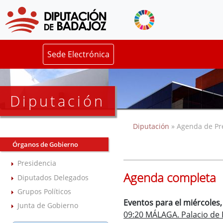
Sede Electrónica
Diputación
Diputación
» Agenda de Pr
Órganos de Gobierno
Presidencia
Agenda completa
Diputados Delegados
Grupos Políticos
Eventos para el miércoles
Junta de Gobierno
09:20 MÁLAGA. Palacio de F