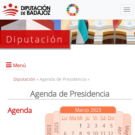
Menú
Diputación
Menú
Diputación
» Agenda de Presidencia »
Agenda de Presidencia
Presidencia
Diputados Delegados
Agenda
Marzo 2023
Grupos Políticos
Lu
Ma
Mi
Ju
Vi
Sá
Do
Junta de Gobierno
1
2
3
4
5
6
7
8
9
10
11
12