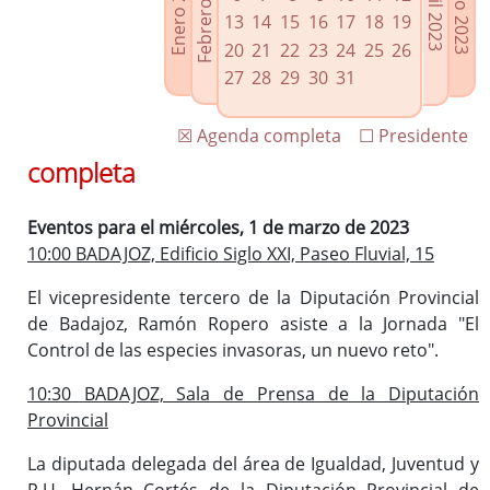
Febrero 2023
Enero 2023
Mayo 2023
Abril 2023
Enlaces relacionados
13
14
15
16
17
18
19
Agenda de Presidencia
20
21
22
23
24
25
26
Plenos provinciales y Juntas de gobierno
27
28
29
30
31
Oficina de Proyectos Europeos
☒ Agenda completa
☐ Presidente
completa
Eventos para el miércoles, 1 de marzo de 2023
10:00 BADAJOZ, Edificio Siglo XXI, Paseo Fluvial, 15
El vicepresidente tercero de la Diputación Provincial
de Badajoz, Ramón Ropero asiste a la Jornada "El
Control de las especies invasoras, un nuevo reto".
10:30 BADAJOZ, Sala de Prensa de la Diputación
Provincial
La diputada delegada del área de Igualdad, Juventud y
R.U. Hernán Cortés de la Diputación Provincial de