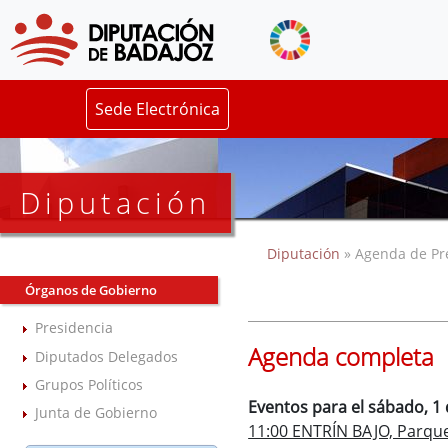
Sede Electrónica
Diputación
Diputación
» Agenda de Pr
Órganos de Gobierno
Presidencia
Agenda completa
Diputados Delegados
Grupos Políticos
Eventos para el sábado, 1 
Junta de Gobierno
11:00 ENTRÍN BAJO, Parqu