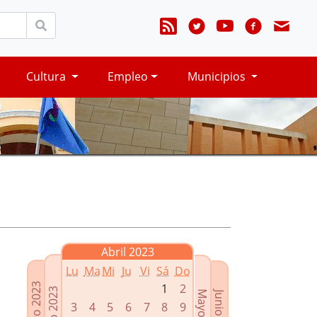
Cultura
Empleo
Municipios
Abril 2023
Lu
Ma
Mi
Ju
Vi
Sá
Do
Febrero 2023
1
2
Marzo 2023
Mayo 2023
Junio 2023
3
4
5
6
7
8
9