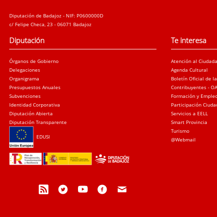
Diputación de Badajoz - NIF: P0600000D
c/ Felipe Checa, 23 - 06071 Badajoz
Diputación
Te interesa
Órganos de Gobierno
Atención al Ciudad
Delegaciones
Agenda Cultural
Organigrama
Boletín Oficial de l
Presupuestos Anuales
Contribuyentes - O
Subvenciones
Formación y Emple
Identidad Corporativa
Participación Ciud
Diputación Abierta
Servicios a EELL
Diputación Transparente
Smart Provincia
Turismo
EDUSI
@Webmail