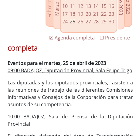
Febrero 2023
Marzo 2023
Mayo 2023
Junio 2023
Enlaces relacionados
10
11
12
13
14
15
16
Agenda de Presidencia
17
18
19
20
21
22
23
Plenos provinciales y Juntas de gobierno
24
25
26
27
28
29
30
Oficina de Proyectos Europeos
☒ Agenda completa
☐ Presidente
completa
Eventos para el martes, 25 de abril de 2023
09:00 BADAJOZ, Diputación Provincial, Sala Felipe Trigo
Las diputadas y los diputados provinciales, asisten a
las reuniones de trabajo de las diferentes Comisiones
Informativas y Consejos de la Corporación para tratar
asuntos de su competencia.
10:00 BADAJOZ, Sala de Prensa de la Diputación
Provincial
El diputado delegado del área de Transformación