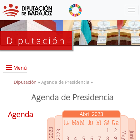
Menú
Diputación
Menú
Diputación
» Agenda de Presidencia »
Agenda de Presidencia
Presidencia
Diputados Delegados
Agenda
Abril 2023
Grupos Políticos
Lu
Ma
Mi
Ju
Vi
Sá
Do
Junta de Gobierno
1
2
3
4
5
6
7
8
9