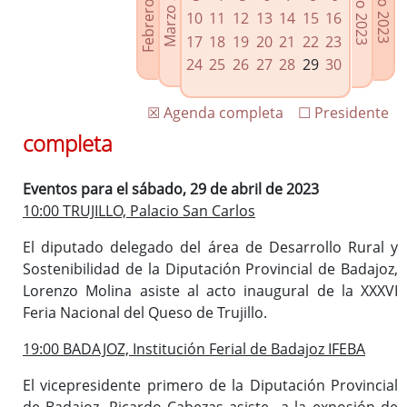
Febrero 2023
Marzo 2023
Mayo 2023
Junio 2023
Enlaces relacionados
10
11
12
13
14
15
16
Agenda de Presidencia
17
18
19
20
21
22
23
Plenos provinciales y Juntas de gobierno
24
25
26
27
28
29
30
Oficina de Proyectos Europeos
☒ Agenda completa
☐ Presidente
completa
Eventos para el sábado, 29 de abril de 2023
10:00 TRUJILLO, Palacio San Carlos
El diputado delegado del área de Desarrollo Rural y
Sostenibilidad de la Diputación Provincial de Badajoz,
Lorenzo Molina asiste al acto inaugural de la XXXVI
Feria Nacional del Queso de Trujillo.
19:00 BADAJOZ, Institución Ferial de Badajoz IFEBA
El vicepresidente primero de la Diputación Provincial
de Badajoz, Ricardo Cabezas asiste a la exposión de