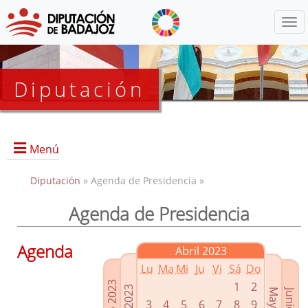
Menú
Diputación
Menú
Diputación
» Agenda de Presidencia »
Agenda de Presidencia
Presidencia
Diputados Delegados
Agenda
Abril 2023
Grupos Políticos
Lu
Ma
Mi
Ju
Vi
Sá
Do
Junta de Gobierno
1
2
3
4
5
6
7
8
9