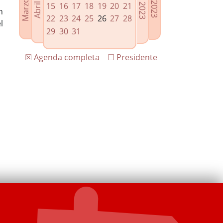
15
16
17
18
19
20
21
n
22
23
24
25
26
27
28
l
29
30
31
☒ Agenda completa
☐ Presidente