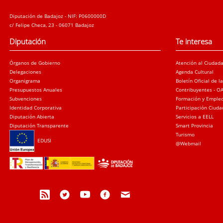
Diputación de Badajoz - NIF: P0600000D
c/ Felipe Checa, 23 - 06071 Badajoz
Diputación
Te interesa
Órganos de Gobierno
Atención al Ciudad
Delegaciones
Agenda Cultural
Organigrama
Boletín Oficial de l
Presupuestos Anuales
Contribuyentes - O
Subvenciones
Formación y Emple
Identidad Corporativa
Participación Ciud
Diputación Abierta
Servicios a EELL
Diputación Transparente
Smart Provincia
Turismo
EDUSI
@Webmail