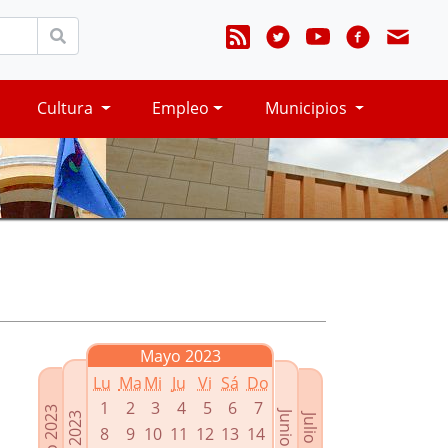
Cultura
Empleo
Municipios
Mayo 2023
Lu
Ma
Mi
Ju
Vi
Sá
Do
1
2
3
4
5
6
7
Marzo 2023
Junio 2023
Abril 2023
Julio 2023
8
9
10
11
12
13
14