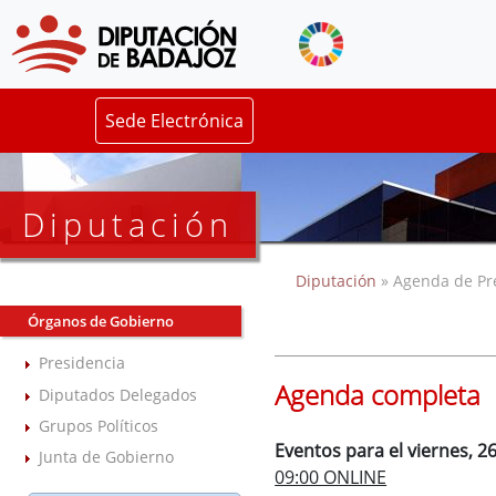
Sede Electrónica
Diputación
Diputación
» Agenda de Pr
Órganos de Gobierno
Presidencia
Agenda completa
Diputados Delegados
Grupos Políticos
Eventos para el viernes, 
Junta de Gobierno
09:00 ONLINE